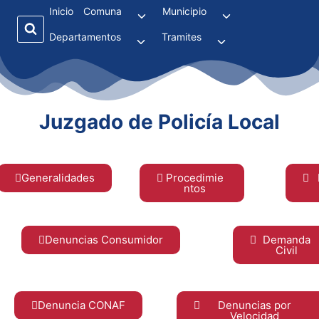
Inicio
Comuna
Municipio
Departamentos
Tramites
Juzgado de Policía Local
Generalidades
Procedimie
ntos
Denuncias Consumidor
Demanda
Civil
Denuncia CONAF
Denuncias por
Velocidad