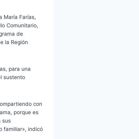
a María Farías,
llo Comunitario,
rograma de
de la Región
zas, para una
l sustento
 compartiendo con
grama, porque es
n sus
 familiar», indicó