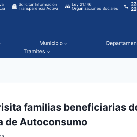
22
va
Solicitar Información
Ley 21.146
cia
Transparencia Activa
Organizaciones Sociales
22
Municipio
Departamen
Tramites
isita familias beneficiarias d
a de Autoconsumo
19