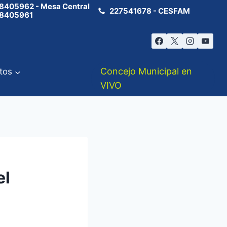
8405962 - Mesa Central
227541678 - CESFAM
8405961
Concejo Municipal en
tos
VIVO
el