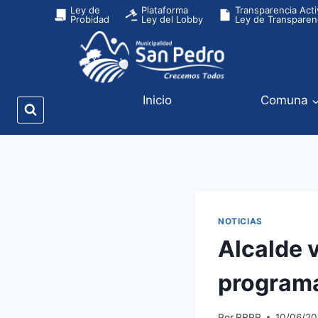
Ley de
Plataforma
Transparencia Acti
Probidad
Ley del Lobby
Ley de Transparen
Inicio
Comuna
NOTICIAS
Alcalde v
program
Por
RRPP
10/06/20