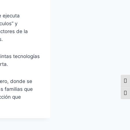
e ejecuta
culos” y
ctores de la
s.
tintas tecnologías
rta.
dero, donde se
Alte
s familias que
Alte
cción que