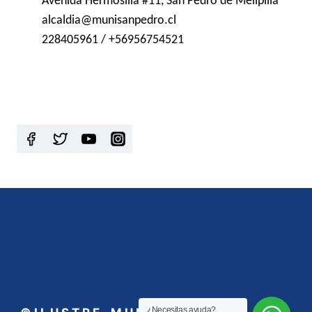
Avenida Hermosilla #11, San Pedro de Melipilla
alcaldia@munisanpedro.cl
228405961 / +56956754521
¿Necesitas ayuda?