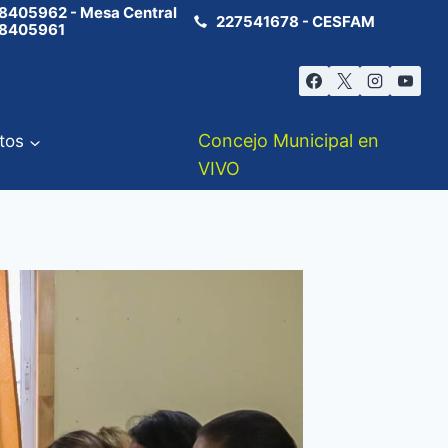
8405962 - Mesa Central
227541678 - CESFAM
8405961
Concejo Municipal en
tos
VIVO