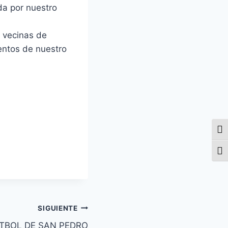
da por nuestro
y vecinas de
entos de nuestro
Alte
Alte
SIGUIENTE
ÚTBOL DE SAN PEDRO