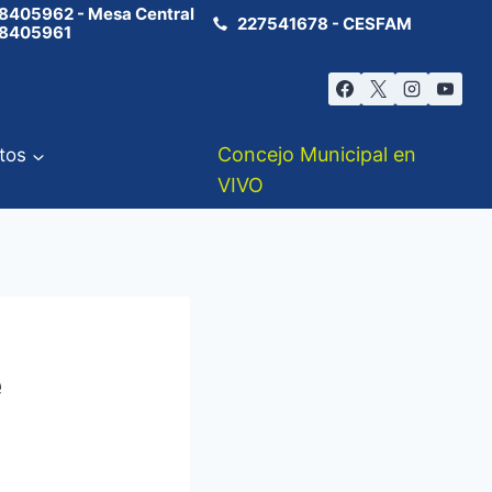
8405962 - Mesa Central
227541678 - CESFAM
8405961
Concejo Municipal en
tos
VIVO
e