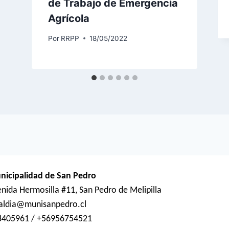
de Trabajo de Emergencia
Agrícola
Por
RRPP
18/05/2022
nicipalidad de San Pedro
nida Hermosilla #11, San Pedro de Melipilla
caldia@munisanpedro.cl
8405961 / +56956754521