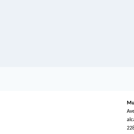
Mu
Ave
al
22