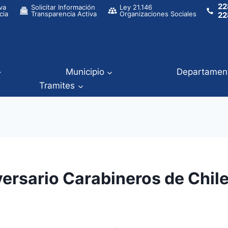
22
va
Solicitar Información
Ley 21.146
cia
Transparencia Activa
Organizaciones Sociales
22
Municipio
Departamen
Tramites
versario Carabineros de Chil