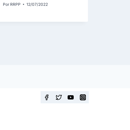
Futboli
Por
RRPP
12/07/2022
Pedro
Por
RRPP