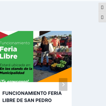
Alte
Alte
FUNCIONAMIENTO FERIA
Gran jo
LIBRE DE SAN PEDRO
Campeo