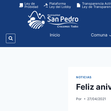
Ley de
Plataforma
Transparencia Acti
Probidad
Ley del Lobby
Ley de Transparen
Inicio
Comuna
NOTICIAS
Feliz ani
Por
27/04/2021