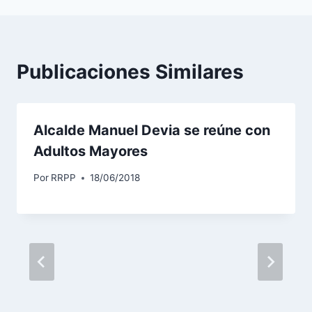
o
r
d
e
Publicaciones Similares
a
u
d
Alcalde Manuel Devia se reúne con
i
Adultos Mayores
o
Por
RRPP
18/06/2018