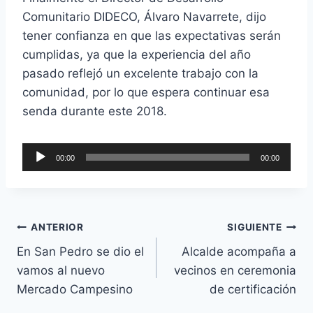
Comunitario DIDECO, Álvaro Navarrete, dijo
tener confianza en que las expectativas serán
cumplidas, ya que la experiencia del año
pasado reflejó un excelente trabajo con la
comunidad, por lo que espera continuar esa
senda durante este 2018.
R
00:00
00:00
e
p
r
o
ANTERIOR
SIGUIENTE
d
En San Pedro se dio el
Alcalde acompaña a
u
vamos al nuevo
vecinos en ceremonia
c
Mercado Campesino
de certificación
t