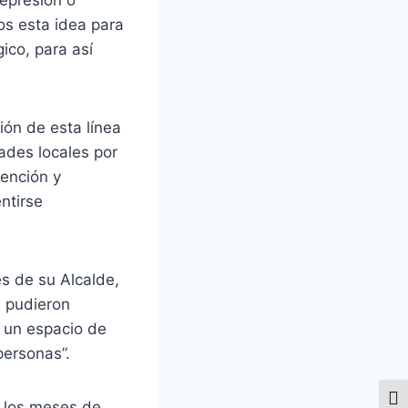
os esta idea para
ico, para así
ión de esta línea
ades locales por
tención y
ntirse
és de su Alcalde,
, pudieron
s un espacio de
personas”.
Alte
e los meses de