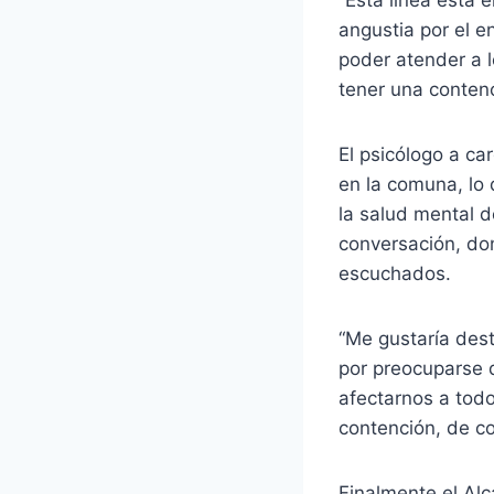
angustia por el e
poder atender a 
tener una contenc
El psicólogo a c
en la comuna, lo 
la salud mental 
conversación, do
escuchados.
“Me gustaría dest
por preocuparse 
afectarnos a tod
contención, de co
Finalmente el Alc