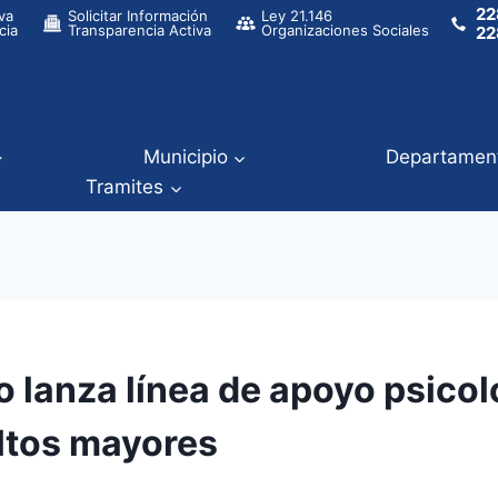
22
va
Solicitar Información
Ley 21.146
cia
Transparencia Activa
Organizaciones Sociales
22
Municipio
Departamen
Tramites
o lanza línea de apoyo psico
ltos mayores