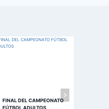
Meteoro
precipi
seman
Por
15/
FINAL DEL CAMPEONATO
FÚTBOL ADULTOS