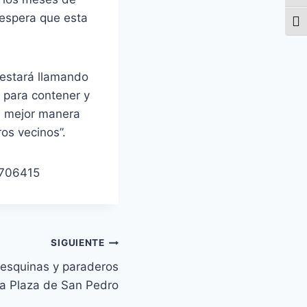
 espera que esta
Alte
 estará llamando
 para contener y
e mejor manera
os vecinos”.
1706415
SIGUIENTE
 esquinas y paraderos
la Plaza de San Pedro