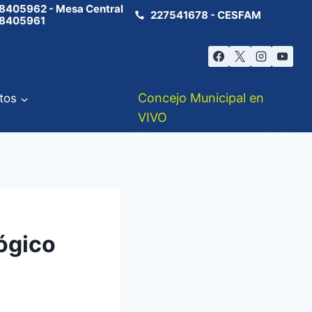
8405962 - Mesa Central
227541678 - CESFAM
8405961
Concejo Municipal en
tos
VIVO
lógico