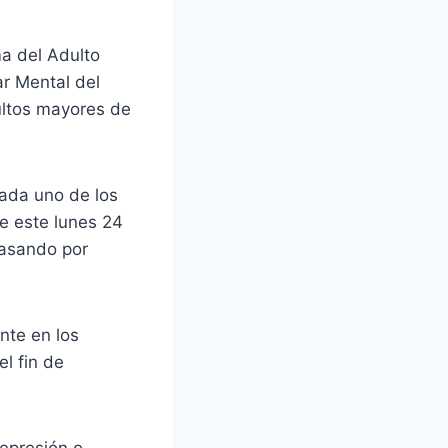
ma del Adulto
ar Mental del
ultos mayores de
cada uno de los
e este lunes 24
pasando por
nte en los
l fin de
epresión o