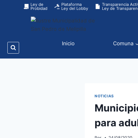
Ley de
Plataforma
Transparencia Acti
Probidad
Ley del Lobby
Ley de Transparen
Inicio
Comuna
NOTICIAS
Municipi
para adu
Por
24/08/2020