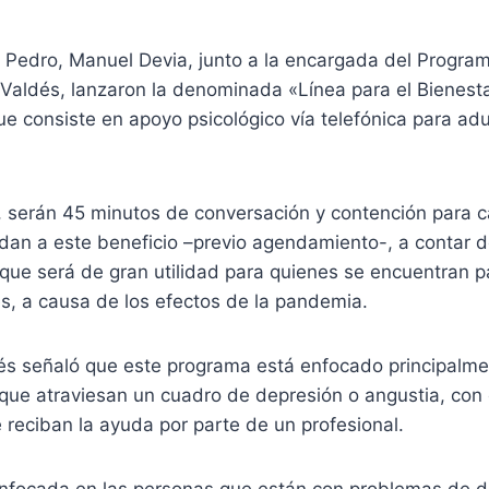
n Pedro, Manuel Devia, junto a la encargada del Progra
 Valdés, lanzaron la denominada «Línea para el Bienest
e consiste en apoyo psicológico vía telefónica para ad
, serán 45 minutos de conversación y contención para 
dan a este beneficio –previo agendamiento-, a contar d
 que será de gran utilidad para quienes se encuentran 
s, a causa de los efectos de la pandemia.
dés señaló que este programa está enfocado principalme
ue atraviesan un cuadro de depresión o angustia, con e
 reciban la ayuda por parte de un profesional.
 enfocada en las personas que están con problemas de d