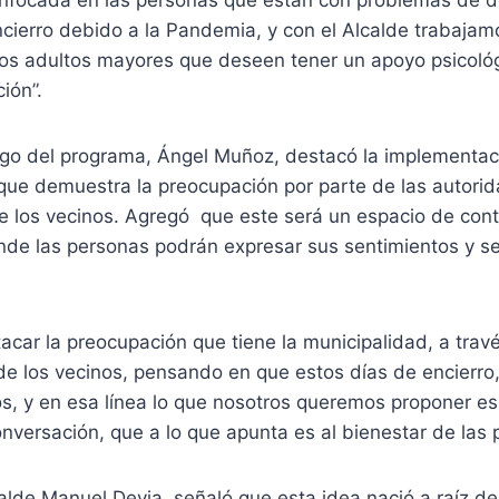
ncierro debido a la Pandemia, y con el Alcalde trabajam
los adultos mayores que deseen tener un apoyo psicológ
ión”.
argo del programa, Ángel Muñoz, destacó la implementac
que demuestra la preocupación por parte de las autorid
de los vecinos. Agregó que este será un espacio de con
nde las personas podrán expresar sus sentimientos y se
acar la preocupación que tiene la municipalidad, a trav
de los vecinos, pensando en que estos días de encierro
os, y en esa línea lo que nosotros queremos proponer e
nversación, que a lo que apunta es al bienestar de las 
alde Manuel Devia, señaló que esta idea nació a raíz d