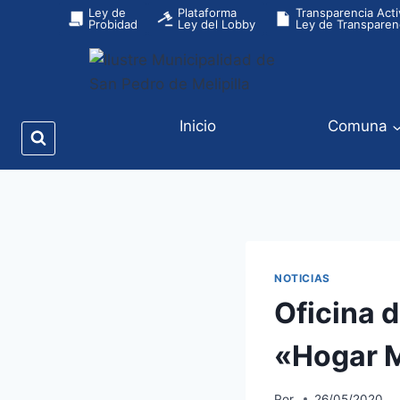
Ley de
Plataforma
Transparencia Acti
Probidad
Ley del Lobby
Ley de Transparen
Inicio
Comuna
NOTICIAS
Oficina 
«Hogar 
Por
26/05/2020