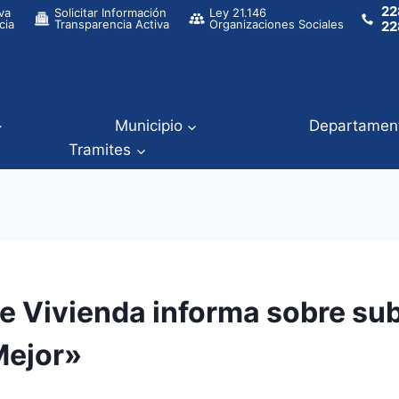
22
va
Solicitar Información
Ley 21.146
cia
Transparencia Activa
Organizaciones Sociales
22
Municipio
Departamen
Tramites
de Vivienda informa sobre su
Mejor»