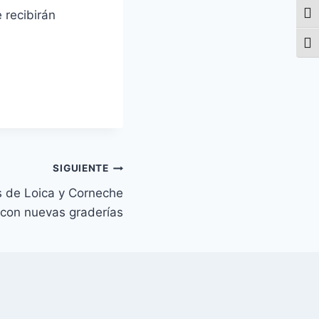
 recibirán
Alte
Alte
SIGUIENTE
s de Loica y Corneche
con nuevas graderías