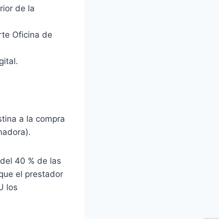
ior de la
rte Oficina de
ital.
stina a la compra
nadora).
 del 40 % de las
que el prestador
U los