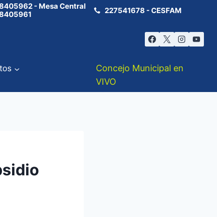
8405962 - Mesa Central
227541678 - CESFAM
8405961
Concejo Municipal en
tos
VIVO
bsidio