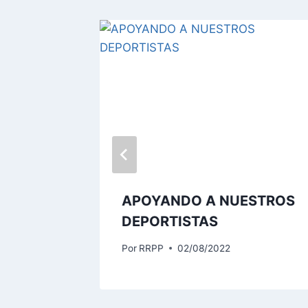
a
u
d
i
o
PARA
APOYANDO A NUESTROS
DEPORTISTAS
Por
RRPP
02/08/2022