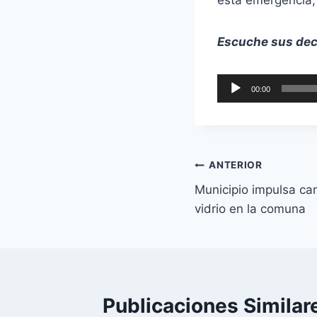
Escuche sus dec
R
00:00
e
p
r
o
ANTERIOR
d
Municipio impulsa ca
u
vidrio en la comuna
c
t
o
r
d
Publicaciones Similar
e