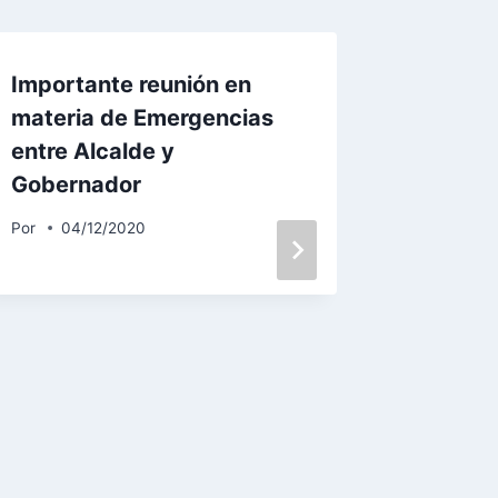
l
a
Importante reunión en
s
d
materia de Emergencias
e
entre Alcalde y
f
Gobernador
l
Por
04/12/2020
e
c
h
PLAN 
a
a
COMU
r
Por
RRPP
r
i
b