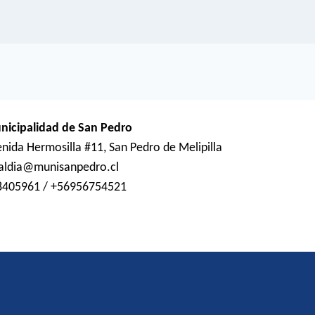
nicipalidad de San Pedro
nida Hermosilla #11, San Pedro de Melipilla
caldia@munisanpedro.cl
8405961 / +56956754521