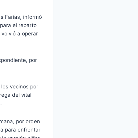
s Farías, informó
 para el reparto
 volvió a operar
spondiente, por
 los vecinos por
ega del vital
.
semana, por orden
ia para enfrentar
te camión aljibe.