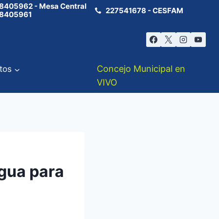
8405962 - Mesa Central
227541678 - CESFAM
8405961
Concejo Municipal en
tos
VIVO
agua para