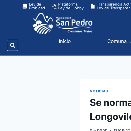
Ley de
Plataforma
Transparencia Acti
Probidad
Ley del Lobby
Ley de Transparen
Inicio
Comuna
NOTICIAS
Se norma
Longovil
Por
RRPP
17/05/20