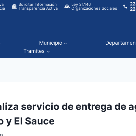
22
va
Solicitar Información
Ley 21.146
cia
Transparencia Activa
Organizaciones Sociales
22
Municipio
Departamen
Tramites
liza servicio de entrega de 
o y El Sauce
18