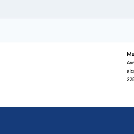
Mu
Ave
al
22