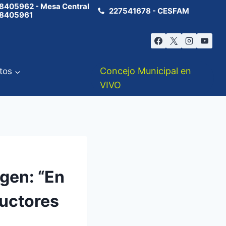
8405962 - Mesa Central
227541678 - CESFAM
8405961
Concejo Municipal en
tos
VIVO
igen: “En
ductores