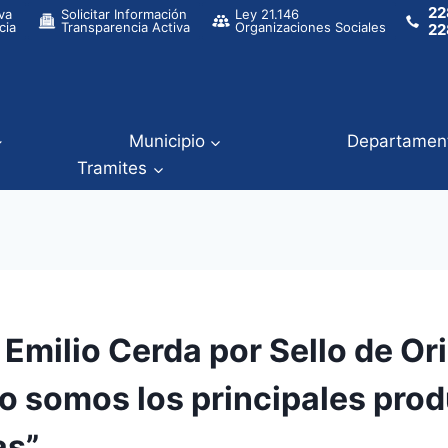
22
va
Solicitar Información
Ley 21.146
cia
Transparencia Activa
Organizaciones Sociales
22
Municipio
Departamen
Tramites
Emilio Cerda por Sello de Or
o somos los principales pro
as”