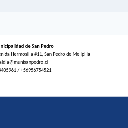
nicipalidad de San Pedro
nida Hermosilla #11, San Pedro de Melipilla
caldia@munisanpedro.cl
8405961 / +56956754521