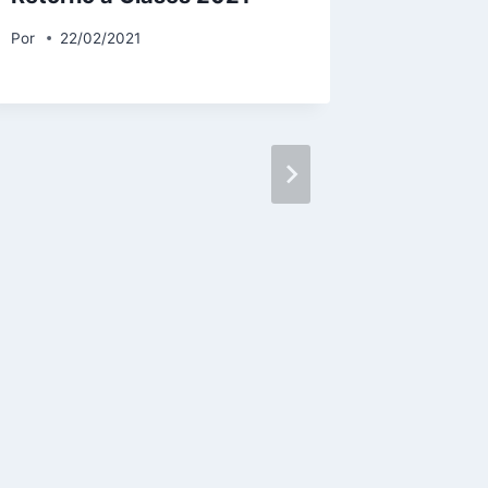
Por
22/02/2021
Alcalde
conmem
mujer j
empren
de San
Por
RRPP