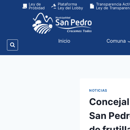
Ley de
Plataforma
Transparencia Acti
Probidad
Ley del Lobby
Ley de Transparen
Inicio
Comuna
NOTICIAS
Concejal 
San Pedr
de frutill