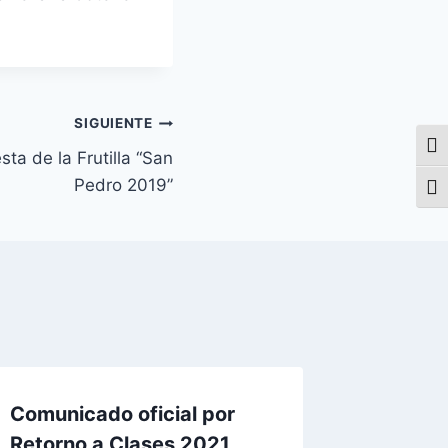
SIGUIENTE
Alte
sta de la Frutilla “San
Pedro 2019”
Alte
Comunicado oficial por
Retorno a Clases 2021