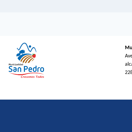
Mu
Ave
al
22