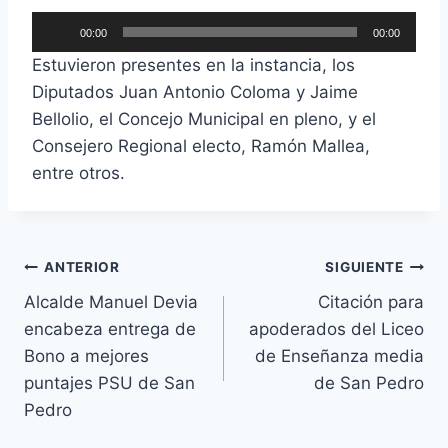
u
a
R
c
00:00
00:00
u
e
t
Estuvieron presentes en la instancia, los
d
p
o
Diputados Juan Antonio Coloma y Jaime
i
r
r
Bellolio, el Concejo Municipal en pleno, y el
o
o
d
Consejero Regional electo, Ramón Mallea,
d
e
entre otros.
u
a
c
u
t
d
o
ANTERIOR
SIGUIENTE
i
r
Alcalde Manuel Devia
Citación para
o
d
encabeza entrega de
apoderados del Liceo
e
Bono a mejores
de Enseñanza media
a
puntajes PSU de San
de San Pedro
u
Pedro
d