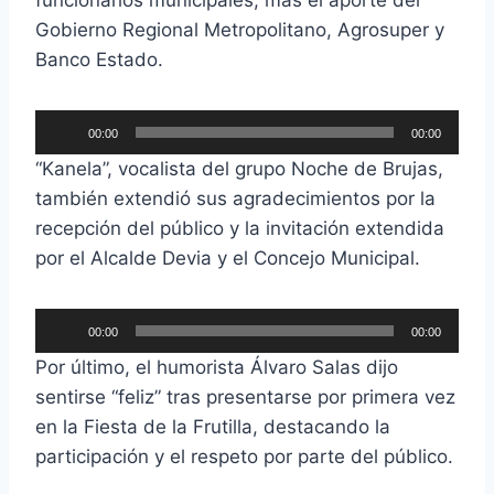
Gobierno Regional Metropolitano, Agrosuper y
Banco Estado.
R
00:00
00:00
e
“Kanela”, vocalista del grupo Noche de Brujas,
p
también extendió sus agradecimientos por la
r
recepción del público y la invitación extendida
o
por el Alcalde Devia y el Concejo Municipal.
d
u
R
c
00:00
00:00
e
t
Por último, el humorista Álvaro Salas dijo
p
o
sentirse “feliz” tras presentarse por primera vez
r
r
en la Fiesta de la Frutilla, destacando la
o
d
participación y el respeto por parte del público.
d
e