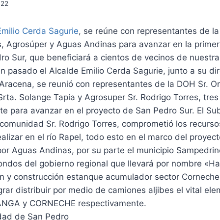
022
Emilio Cerda Sagurie
, se reúne con representantes de la
s, Agrosúper y Aguas Andinas para avanzar en la primer
ro Sur, que beneficiará a cientos de vecinos de nuestr
én pasado el Alcalde Emilio Cerda Sagurie, junto a su di
racena, se reunió con representantes de la DOH Sr. Or
a. Solange Tapia y Agrosuper Sr. Rodrigo Torres, tres 
nte para avanzar en el proyecto de San Pedro Sur. El S
a comunidad Sr. Rodrigo Torres, comprometió los recurs
ealizar en el río Rapel, todo esto en el marco del proye
por Aguas Andinas, por su parte el municipio Sampedrin
 fondos del gobierno regional que llevará por nombre «Ha
ón y construcción estanque acumulador sector Corneche
grar distribuir por medio de camiones aljibes el vital el
ANGA y CORNECHE respectivamente.
idad de San Pedro