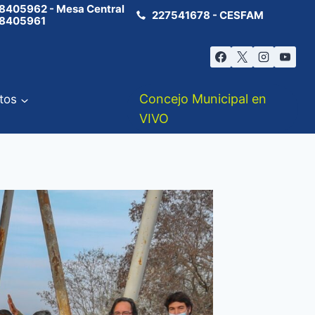
8405962 - Mesa Central
227541678 - CESFAM
8405961
Concejo Municipal en
tos
VIVO