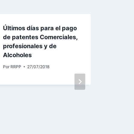
Últimos días para el pago
En nue
de patentes Comerciales,
conmem
profesionales y de
Interna
Alcoholes
Elimina
hacia l
Por
RRPP
27/07/2018
Por
25/1