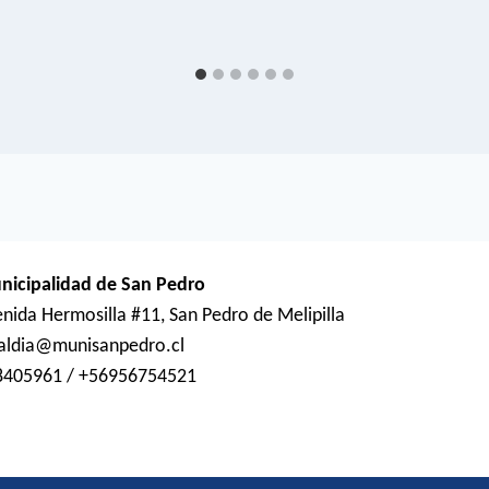
nicipalidad de San Pedro
nida Hermosilla #11, San Pedro de Melipilla
caldia@munisanpedro.cl
8405961 / +56956754521