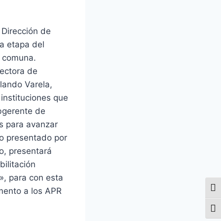
 Dirección de
a etapa del
a comuna.
rectora de
lando Varela,
instituciones que
ubgerente de
os para avanzar
cto presentado por
o, presentará
bilitación
», para con esta
Alte
emento a los APR
Alte