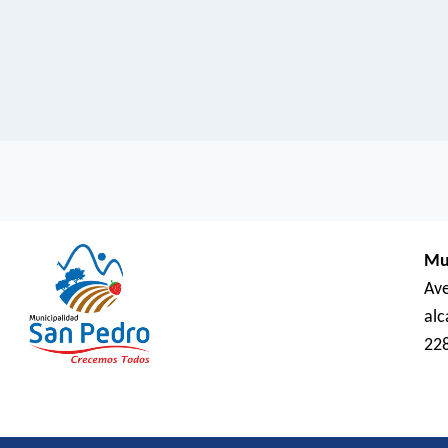
Mu
Ave
al
22