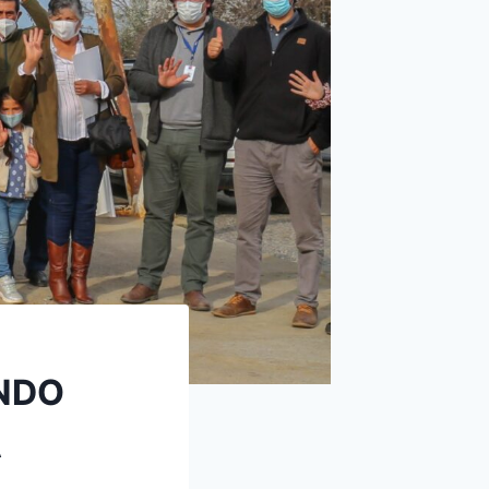
NDO
A