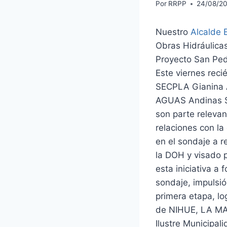
Por
RRPP
24/08/2
Nuestro
Alcalde 
Obras Hidráulica
Proyecto San Ped
Este viernes reci
SECPLA Gianina A
AGUAS Andinas Srt
son parte releva
relaciones con l
en el sondaje a r
la DOH y visado 
esta iniciativa a
sondaje, impulsi
primera etapa, lo
de NIHUE, LA M
Ilustre Municipal