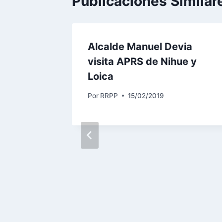
Publicaciones Similar
Alcalde Manuel Devia
visita APRS de Nihue y
Loica
Por
RRPP
15/02/2019
S Y