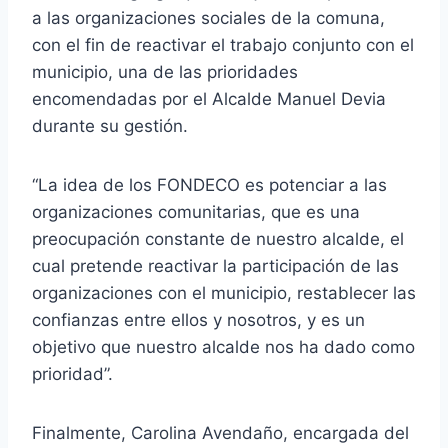
p
a las organizaciones sociales de la comuna,
r
con el fin de reactivar el trabajo conjunto con el
o
municipio, una de las prioridades
d
encomendadas por el Alcalde Manuel Devia
u
durante su gestión.
c
t
“La idea de los FONDECO es potenciar a las
o
organizaciones comunitarias, que es una
r
preocupación constante de nuestro alcalde, el
d
cual pretende reactivar la participación de las
e
organizaciones con el municipio, restablecer las
a
confianzas entre ellos y nosotros, y es un
u
objetivo que nuestro alcalde nos ha dado como
d
prioridad”.
i
o
Finalmente, Carolina Avendaño, encargada del