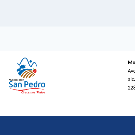
Mu
Ave
al
22