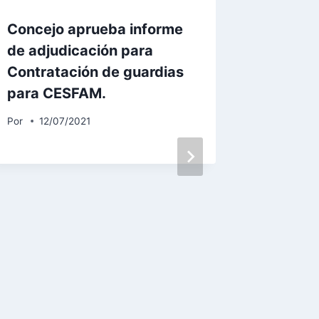
Concejo aprueba informe
Bono R
de adjudicación para
2025
Contratación de guardias
Por
admin
para CESFAM.
Por
12/07/2021