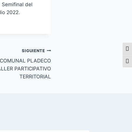
 Semifinal del
io 2022.️
Alte
SIGUIENTE
 COMUNAL PLADECO
Alte
ALLER PARTICIPATIVO
TERRITORIAL