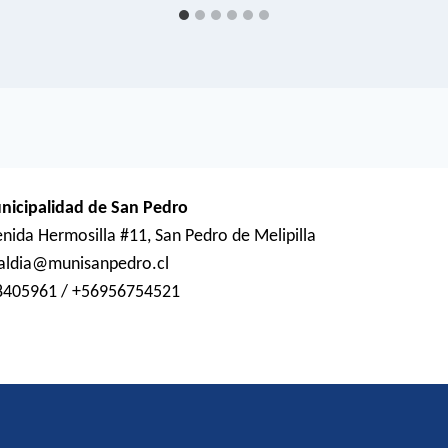
nicipalidad de San Pedro
nida Hermosilla #11, San Pedro de Melipilla
caldia@munisanpedro.cl
8405961 / +56956754521