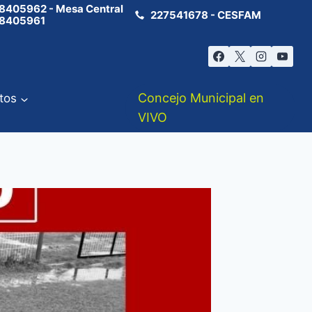
8405962 - Mesa Central
227541678 - CESFAM
8405961
Concejo Municipal en
tos
VIVO